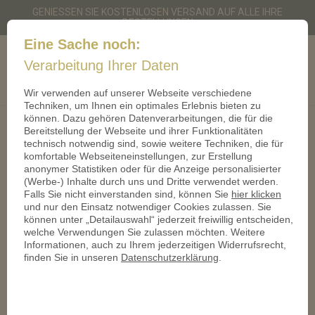
GENIESSEN SIE KOSTENLOSEN VERSAND AUF ALLE IHRE B
ESTELLUNGEN
Eine Sache noch:
dermanschettenknopf.de
Cart
Verarbeitung Ihrer Daten
0
Wir verwenden auf unserer Webseite verschiedene
Techniken, um Ihnen ein optimales Erlebnis bieten zu
können. Dazu gehören Datenverarbeitungen, die für die
Impressum
Bereitstellung der Webseite und ihrer Funktionalitäten
technisch notwendig sind, sowie weitere Techniken, die für
komfortable Webseiteneinstellungen, zur Erstellung
derTaler GmbH
anonymer Statistiken oder für die Anzeige personalisierter
Friedrichstr. 155
(Werbe-) Inhalte durch uns und Dritte verwendet werden.
10117 Berlin
Falls Sie nicht einverstanden sind, können Sie
hier klicken
Deutschland
und nur den Einsatz notwendiger Cookies zulassen. Sie
können unter „Detailauswahl“ jederzeit freiwillig entscheiden,
mail@dermanschettenknopf.de
welche Verwendungen Sie zulassen möchten. Weitere
www.dermanschettenknopf.de
Informationen, auch zu Ihrem jederzeitigen Widerrufsrecht,
Inhaber:
finden Sie in unseren
Datenschutzerklärung
.
Dipl.Kfm. Sven Hecker
Dipl.Kfm. Christian Hemmrich
US-Id: DE294407117